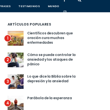
FRASES
TESTIMONIOS
MUNDO
ARTÍCULOS POPULARES
Científicos descubren que
oración cura muchas
1
enfermedades
Cómo se puede controlar la
ansiedad y los ataques de
2
pánico
Lo que dice la Biblia sobre la
depresión y la ansiedad
3
Parábola de la esperanza
4