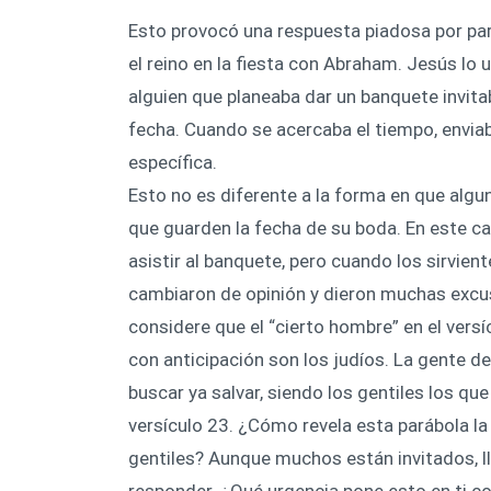
Esto provocó una respuesta piadosa por par
el reino en la fiesta con Abraham. Jesús lo u
alguien que planeaba dar un banquete invitab
fecha. Cuando se acercaba el tiempo, enviaba
específica.
Esto no es diferente a la forma en que alg
que guarden la fecha de su boda. En este ca
asistir al banquete, pero cuando los sirvient
cambiaron de opinión y dieron muchas excusa
considere que el “cierto hombre” en el versí
con anticipación son los judíos. La gente de
buscar ya salvar, siendo los gentiles los qu
versículo 23. ¿Cómo revela esta parábola la
gentiles? Aunque muchos están invitados, l
responder. ¿Qué urgencia pone esto en ti c