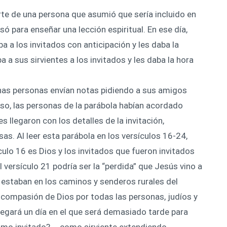
te de una persona que asumió que sería incluido en
só para enseñar una lección espiritual. En ese día,
a a los invitados con anticipación y les daba la
 a sus sirvientes a los invitados y les daba la hora
unas personas envían notas pidiendo a sus amigos
so, las personas de la parábola habían acordado
es llegaron con los detalles de la invitación,
s. Al leer esta parábola en los versículos 16-24,
culo 16 es Dios y los invitados que fueron invitados
l versículo 21 podría ser la “perdida” que Jesús vino a
e estaban en los caminos y senderos rurales del
 compasión de Dios por todas las personas, judíos y
legará un día en el que será demasiado tarde para
omo invitado? … como sirviente extendiendo