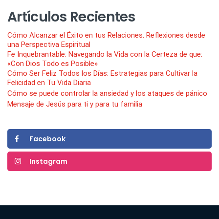
Artículos Recientes
Cómo Alcanzar el Éxito en tus Relaciones: Reflexiones desde
una Perspectiva Espiritual
Fe Inquebrantable: Navegando la Vida con la Certeza de que:
«Con Dios Todo es Posible»
Cómo Ser Feliz Todos los Días: Estrategias para Cultivar la
Felicidad en Tu Vida Diaria
Cómo se puede controlar la ansiedad y los ataques de pánico
Mensaje de Jesús para ti y para tu familia
Facebook
Instagram