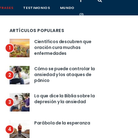
FRASES
TESTIMONIOS
MUNDO
ARTÍCULOS POPULARES
Científicos descubren que
oración cura muchas
1
enfermedades
Cómo se puede controlar la
ansiedad y los ataques de
2
pánico
Lo que dice la Biblia sobre la
depresión y la ansiedad
3
Parábola de la esperanza
4