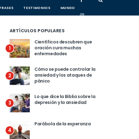
FRASES
TESTIMONIOS
MUNDO
ARTÍCULOS POPULARES
Científicos descubren que
oración cura muchas
1
enfermedades
Cómo se puede controlar la
ansiedad y los ataques de
2
pánico
Lo que dice la Biblia sobre la
depresión y la ansiedad
3
Parábola de la esperanza
4