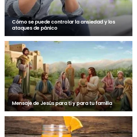
Cómo se puede controlar la ansiedad y los
ataques de pánico
FRASES
Parábola de la esperanza
Mensaje de Jesús para ti y para tu familia