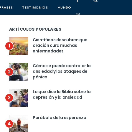
FRASES
TESTIMONIOS
MUNDO
ARTÍCULOS POPULARES
Científicos descubren que
oración cura muchas
1
enfermedades
Cómo se puede controlar la
ansiedad y los ataques de
2
pánico
Lo que dice la Biblia sobre la
depresión y la ansiedad
3
Parábola de la esperanza
4